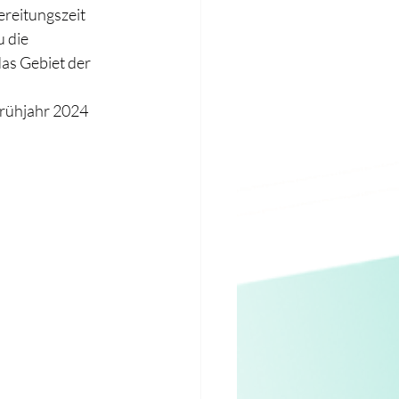
reitungszeit 
 die 
s Gebiet der 
rühjahr 2024 