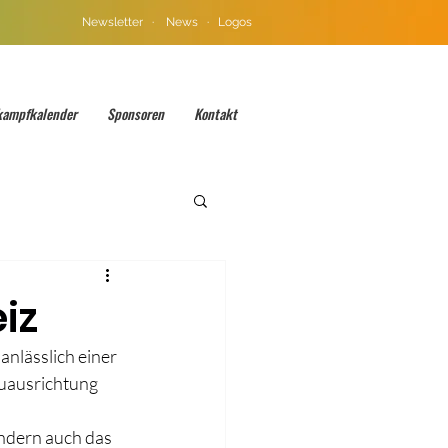
Newsletter
·
News
·
Logos
kampfkalender
Sponsoren
Kontakt
iz
nlässlich einer 
uausrichtung 
ondern auch das 