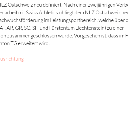
LZ Ostschweiz neu definiert. Nach einer zweijährigen Vorbe
arbeit mit Swiss Athletics obliegt dem NLZ Ostschweiz neu
chwuchsförderung im Leistungsportbereich, welche über da
I, AR, GR, SG, SH und Fürstentum Liechtenstein) zu einer 
n zusammengeschlossen wurde. Vorgesehen ist, dass im F
nton TG erweitert wird.
usrichtung