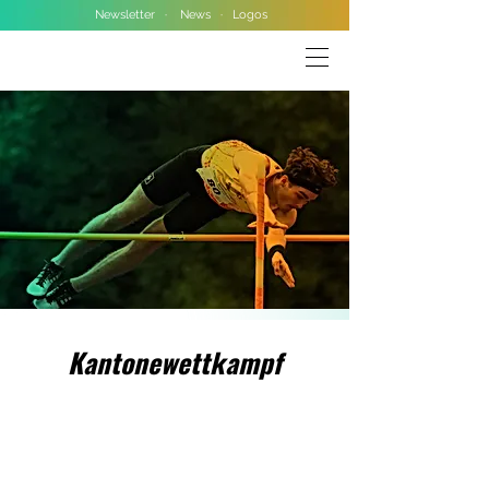
Newsletter
·
News
·
Logos
Kantonewettkampf