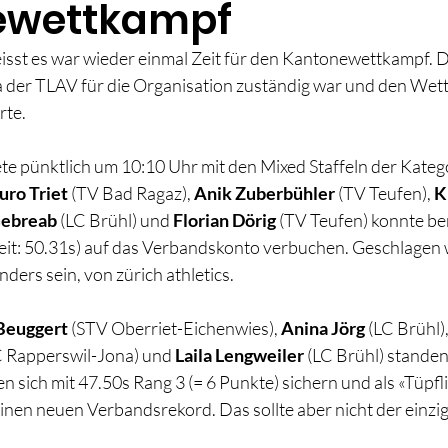
ewettkampf
eisst es war wieder einmal Zeit für den Kantonewettkampf. D
 da der TLAV für die Organisation zuständig war und den Wet
rte.
e pünktlich um 10:10 Uhr mit den Mixed Staffeln der Katego
ro Triet 
(TV Bad Ragaz), 
Anik Zuberbühler
 (TV Teufen), 
K
ebreab
 (LC Brühl) und 
Florian Dörig
 (TV Teufen) konnte be
eit: 50.31s) auf das Verbandskonto verbuchen. Geschlagen w
nders sein, von zürich athletics.
Beuggert
 (STV Oberriet-Eichenwies), 
Anina Jörg
 (LC Brühl),
C Rapperswil-Jona) und 
Laila Lengweiler
 (LC Brühl) standen
en sich mit 47.50s Rang 3 (= 6 Punkte) sichern und als «Tüpfli
 einen neuen Verbandsrekord. Das sollte aber nicht der einzig