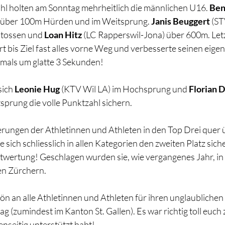
l holten am Sonntag mehrheitlich die männlichen U16. 
Ben
 über 100m Hürden und im Weitsprung. 
Janis Beuggert 
(ST
stossen und 
Loan Hitz 
(LC Rapperswil-Jona) über 600m. Letzt
 bis Ziel fast alles vorne Weg und verbesserte seinen eigen
als um glatte 3 Sekunden!
ich 
Leonie Hug 
(KTV Wil LA) im Hochsprung und 
Florian D
prung die volle Punktzahl sichern.
erungen der Athletinnen und Athleten in den Top Drei quer ü
e sich schliesslich in allen Kategorien den zweiten Platz sic
rtung! Geschlagen wurden sie, wie vergangenes Jahr, in a
en Zürchern.
n an alle Athletinnen und Athleten für ihren unglaublichen E
g (zumindest im Kanton St. Gallen). Es war richtig toll euch 
enseitig unterstützt habt!