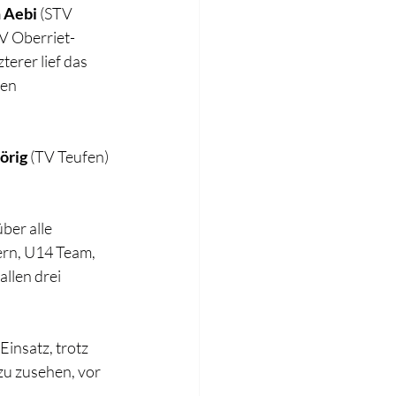
 Aebi 
(STV 
V Oberriet-
erer lief das 
en 
örig
 (TV Teufen) 
ber alle 
hern, U14 Team, 
llen drei 
insatz, trotz 
zu zusehen, vor 