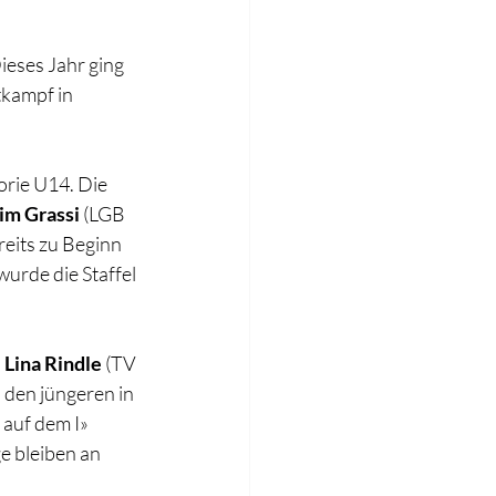
ieses Jahr ging 
tkampf in 
rie U14. Die 
im Grassi
 (LGB 
reits zu Beginn 
urde die Staffel 
 
Lina
Rindle
 (TV 
 den jüngeren in 
 auf dem I» 
e bleiben an 