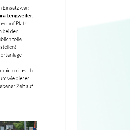
 Einsatz war: 
ara Lengweiler
.
en auf Platz: 
 bei den 
lich tolle 
stellen!
portanlage 
r mich mit euch 
um wie dieses 
ebener Zeit auf 