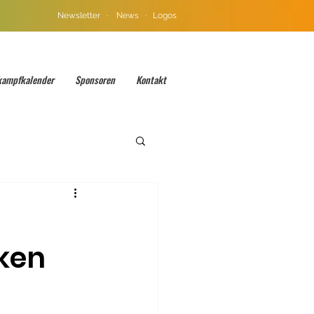
Newsletter
·
News
·
Logos
kampfkalender
Sponsoren
Kontakt
rken