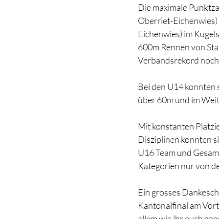
Die maximale Punktzah
Oberriet-Eichenwies)
Eichenwies) im Kugel
600m Rennen von Start
Verbandsrekord nochm
Bei den U14 konnten s
über 60m und im Weits
Mit konstanten Platzi
Disziplinen konnten si
U16 Team und Gesamtwe
Kategorien nur von d
Ein grosses Dankeschö
Kantonalfinal am Vorta
allem wie ihr euch geg