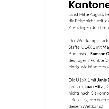
Kanton
Es ist Mitte August, h
die Reise nicht weit,
Kreuzlingen durchfüh
Der Wettkampf startet
Staffel U14X 1 mit 
Mau
Bodensee), 
Samson G
des Tages 7 Punkte (Z
einzig, wie könnte es a
Die U16X 1 mit 
Janis
Teufen), 
Loan Hitz
 (L
nichts nach. Sie konnt
liefen sie gleich noch
diesem Wettkampf.