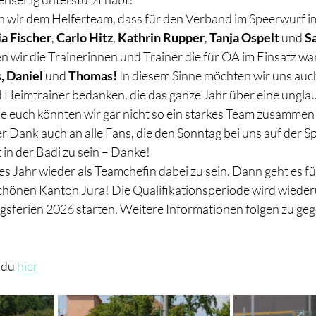
wir dem Helferteam, dass für den Verband im Speerwurf im
ia Fischer
, 
Carlo Hitz
, 
Kathrin Rupper
, 
Tanja Ospelt
 und 
S
 wir die Trainerinnen und Trainer die für OA im Einsatz war
, Daniel 
und 
Thomas! 
In diesem Sinne möchten wir uns auch
Heimtrainer bedanken, die das ganze Jahr über eine unglaub
ne euch könnten wir gar nicht so ein starkes Team zusammen 
der Dank auch an alle Fans, die den Sonntag bei uns auf der S
 in der Badi zu sein – Danke!
es Jahr wieder als Teamchefin dabei zu sein. Dann geht es fü
schönen Kanton Jura! Die Qualifikationsperiode wird wieder
ngsferien 2026 starten. Weitere Informationen folgen zu geg
 du 
hier