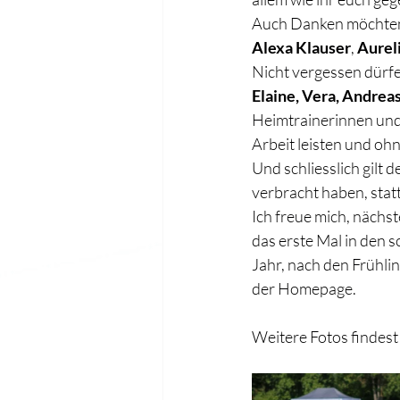
Auch Danken möchten 
Alexa Klauser
, 
Aurel
Nicht vergessen dürfen
Elaine, Vera, Andreas
Heimtrainerinnen und 
Arbeit leisten und oh
Und schliesslich gilt 
verbracht haben, statt
Ich freue mich, nächst
das erste Mal in den 
Jahr, nach den Frühli
der Homepage.
Weitere Fotos findest