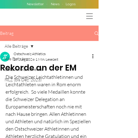
Newsletter
·
News
·
Logos
Beitrag
Alle Beiträge
Ostschweiz Athletics
Alle Beiträge
17. Juni 2024
1 Min. Lesezeit
Rekorde an der EM
Ostschweiz Athletics
Die Schweizer Leichtathletinnen und 
NLZ (bis Dez. 2023)
Leichtathleten waren in Rom enorm 
erfolgreich.  So viele Medaillen konnte 
die Schweizer Delegation an 
Europameisterschaften noch nie mit 
nach Hause bringen. Allen Athletinnen 
und Athleten und natürlich im Speziellen 
den Ostschweizer Athletinnen und 
Athleten herzliche Gratulation und ein 