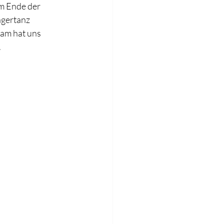
m Ende der 
agertanz 
eam hat uns 
.