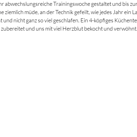
hr abwechslungsreiche Trainingswoche gestaltet und bis zu
ziemlich müde, an der Technik gefeilt, wie jedes Jahr ein L
cht und nicht ganz so viel geschlafen. Ein 4-köpfiges Küchent
 zubereitet und uns mit viel Herzblut bekocht und verwöhnt