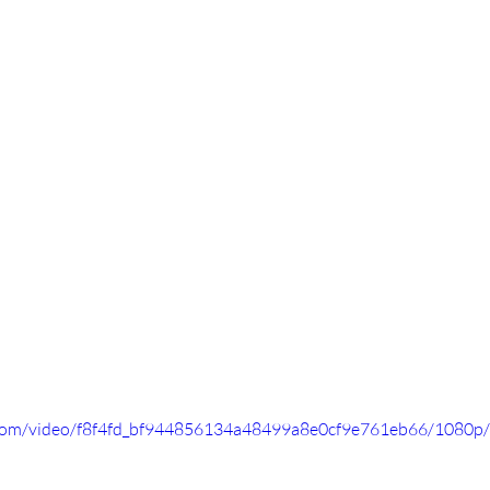
ic.com/video/f8f4fd_bf944856134a48499a8e0cf9e761eb66/1080p/