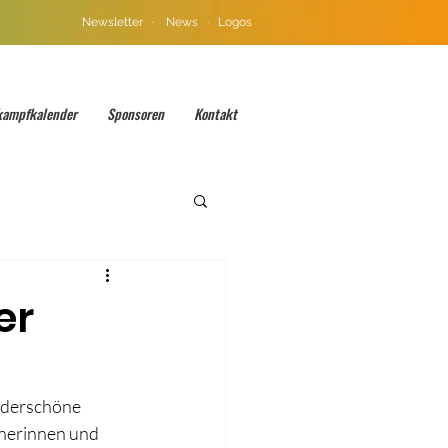
Newsletter
·
News
·
Logos
kampfkalender
Sponsoren
Kontakt
er
nderschöne 
inerinnen und 