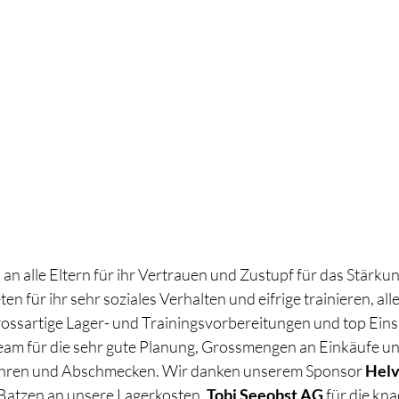
an alle Eltern für ihr Vertrauen und Zustupf für das Stärkun
en für ihr sehr soziales Verhalten und eifrige trainieren, all
grossartige Lager- und Trainingsvorbereitungen und top Einsa
am für die sehr gute Planung, Grossmengen an Einkäufe u
ühren und Abschmecken. Wir danken unserem Sponsor 
Helv
Batzen an unsere Lagerkosten, 
Tobi Seeobst AG
 für die kn