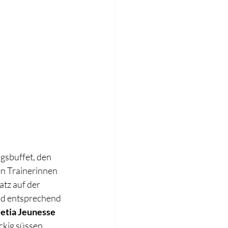
gsbuffet, den 
en Trainerinnen 
tz auf der 
nd entsprechend 
etia Jeunesse 
ackig süssen 