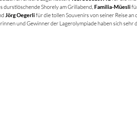
as durstlöschende Shorely am Grillabend,
 Familia-Müesli
 f
nd 
Jörg Oegerli
 für die tollen Souvenirs von seiner Reise an
rinnen und Gewinner der Lagerolympiade haben sich sehr d