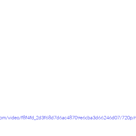
ic.com/video/f8f4fd_2d3f68d7d6ac48709e6cba3d66246d07/720p/