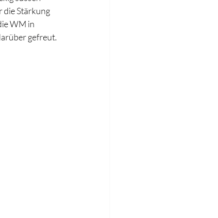
ür die Stärkung 
 die WM in 
arüber gefreut.