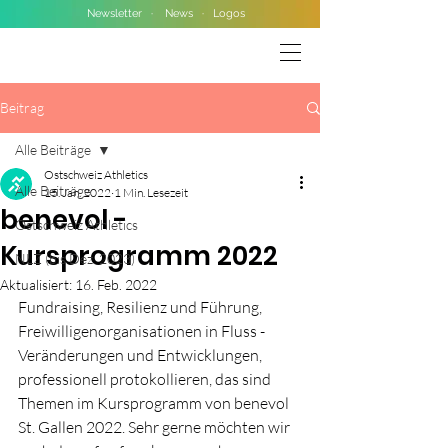
Newsletter
·
News
·
Logos
Beitrag
Alle Beiträge
Ostschweiz Athletics
Alle Beiträge
15. Jan. 2022
1 Min. Lesezeit
benevol -
Ostschweiz Athletics
Kursprogramm 2022
NLZ (bis Dez. 2023)
Aktualisiert:
16. Feb. 2022
Fundraising, Resilienz und Führung, 
Freiwilligenorganisationen in Fluss - 
Veränderungen und Entwicklungen, 
professionell protokollieren, das sind 
Themen im Kursprogramm von benevol 
St. Gallen 2022. Sehr gerne möchten wir 