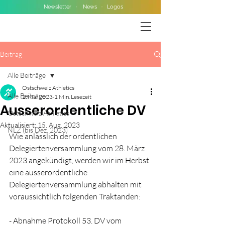
Newsletter
·
News
·
Logos
Beitrag
Alle Beiträge
Ostschweiz Athletics
Alle Beiträge
1. Mai 2023
1 Min. Lesezeit
Ausserordentliche DV
Ostschweiz Athletics
Aktualisiert:
15. Aug. 2023
NLZ (bis Dez. 2023)
Wie anlässlich der ordentlichen 
Delegiertenversammlung vom 28. März 
2023 angekündigt, werden wir im Herbst 
eine ausserordentliche 
Delegiertenversammlung abhalten mit 
voraussichtlich folgenden Traktanden:
- Abnahme Protokoll 53. DV vom 