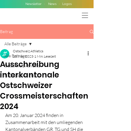
Newsletter
·
News
·
Logos
Beitrag
Alle Beiträge
Ostschweiz Athletics
Alle Beiträge
13. Nov. 2023
1 Min. Lesezeit
Ausschreibung
Ostschweiz Athletics
interkantonale
NLZ (bis Dez. 2023)
Ostschweizer
Crossmeisterschaften
2024
Am 20. Januar 2024 finden in 
Zusammenarbeit mit den umliegenden 
Kantonalverbänden GR, TG und SH die 