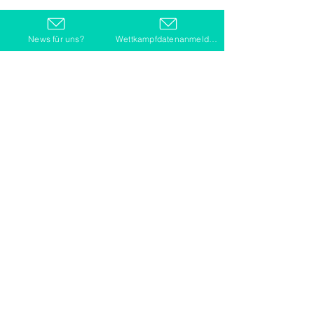
News für uns?
Wettkampfdatenanmeldung
Kommentare
Kommentar verfassen...