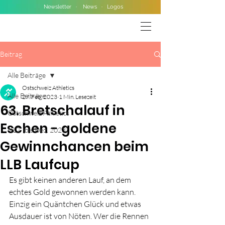
Newsletter
·
News
·
Logos
Beitrag
Alle Beiträge
Ostschweiz Athletics
Alle Beiträge
27. Feb. 2023
1 Min. Lesezeit
63. Bretschalauf in
Ostschweiz Athletics
Eschen - goldene
NLZ (bis Dez. 2023)
Gewinnchancen beim
LLB Laufcup
Es gibt keinen anderen Lauf, an dem 
echtes Gold gewonnen werden kann. 
Einzig ein Quäntchen Glück und etwas 
Ausdauer ist von Nöten. Wer die Rennen 