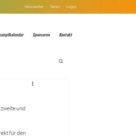
Newsletter
·
News
·
Logos
kampfkalender
Sponsoren
Kontakt
 zweite und 
ekt für den 