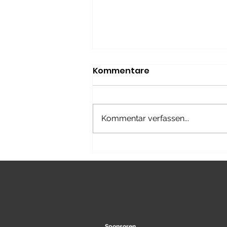
Kommentare
Kommentar verfassen...
Coach the Coach:
Erstellen eines Sprint-
Kinogram und
Interpretation in den
Trainingsalltag
Sponsoren