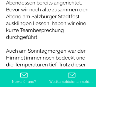
Abendessen bereits angerichtet.
Bevor wir noch alle zusammen den
Abend am Salzburger Stadtfest
ausklingen liessen, haben wir eine
kurze Teambesprechung
durchgeführt.
Auch am Sonntagmorgen war der
Himmel immer noch bedeckt und
die Temperaturen tief. Trotz dieser
schwierigen Bedingungen liess die
Motivation der Athletinnen und
News für uns?
Wettkampfdatenanmeldung
Athleten nicht nach. Im Anschluss
an das stärkende Frühstück im
Hostel sind wir zum
Wettkampfplatz gefahren, wo um
10 Uhr bereits die ersten Disziplinen
des zweiten Wettkampftages
ausgetragen wurden. Auch dieser
Tag war mit den folgenden