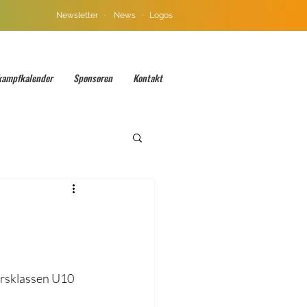
Newsletter
·
News
·
Logos
kampfkalender
Sponsoren
Kontakt
ersklassen U10 