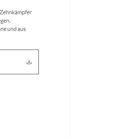
d Zehnkämpfer 
gen.  
one und aus 