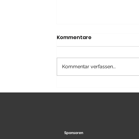
Kommentare
Kommentar verfassen...
Coach the Coach:
Erstellen eines Sprint-
Kinogram und
Interpretation in den
Trainingsalltag
Sponsoren