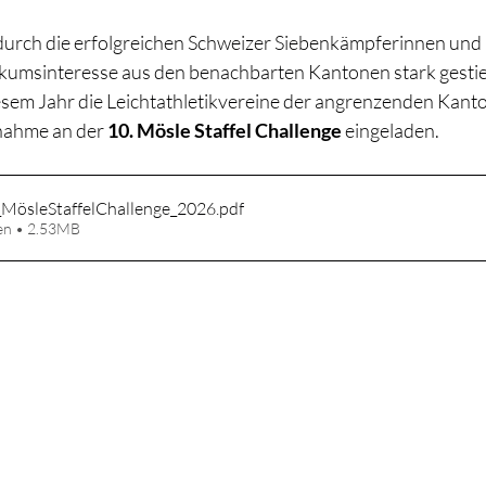
t durch die erfolgreichen Schweizer Siebenkämpferinnen un
likumsinteresse aus den benachbarten Kantonen stark gestie
esem Jahr die Leichtathletikvereine der angrenzenden Kant
lnahme an der 
10. Mösle Staffel Challenge
 eingeladen. 
_MösleStaffelChallenge_2026
.pdf
en • 2.53MB