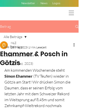
Newsletter
·
News
·
Logos
Beitrag
Alle Beiträge
NLZ
Alle Beiträge
25. Mai 2023
1 Min. Lesezeit
Ehammer & Posch in
Ostschweiz Athletics
Götzis
NLZ (bis Dez. 2023)
Am kommenden Wochenende steht 
Simon Ehammer 
(TV Teufen) wieder in 
Götzis am Start! Wir drücken Simon die 
Daumen, dass er seinen Erfolg vom 
letzten Jahr mit dem Schweizer Rekord 
im Weitsprung auf 8,45m und somit 
Zehnkampf-Weltrekord nochmals 